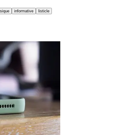
sique
informative
listicle