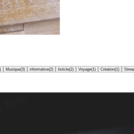
)
Musique
(
3
)
informative
(
2
)
listicle
(
2
)
Voyage
(
1
)
Création
(
1
)
Strea