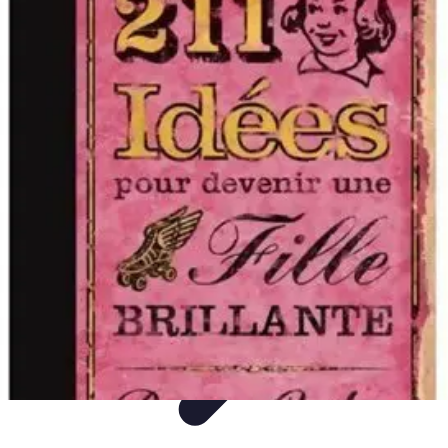
Fun Sur Smartphone
listicle
tutorial
tendances
Jeux
Trucs et Astuces
Fun Sur Smartphone