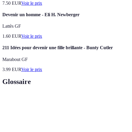
7.50
EUR
Voir le prix
Devenir un homme - Eli H. Newberger
Lattès GF
1.60
EUR
Voir le prix
211 Idées pour devenir une fille brillante - Bunty Cutler
Marabout GF
3.99
EUR
Voir le prix
Glossaire
Terme
Définition
Effet appliqué à une photo pour modifier son
Filtre
apparence.