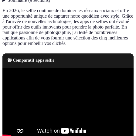
Sommaire
(
9
sections
)
En 2026, le selfie continue de dominer les réseaux sociaux et offre
une opportunité unique de capturer notre quotidien avec style. Grâce
à l'arrivée de nouvelles technologies, les apps de selfies ont évolué
pour offrir des outils innovants pour prendre la photo parfaite. En
tant que passionné de photographie, j'ai testé de nombreuses
applications afin de vous fournir une sélection des cinq meilleures
options pour embellir vos clichés.
📹 Comparatif apps selfie