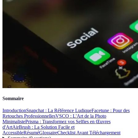
Sommaire
Introduction
Snapchat : La Référence Ludique
Facetune : Pour des
Retouches Professionnelles
VSCO : L'Art de la Photo
Minimaliste
Prisma : Transformez vos Selfies en Œuvres
d'Art
AirBrush : La Solution Facile et
Accessible
Résumé
Glossaire
Checklist Avant Téléchargement