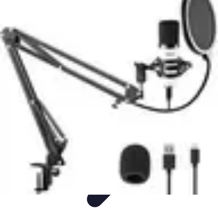
Fun Sur Smartphone
listicle
tutorial
tendances
Jeux
Trucs et Astuces
Fun Sur Smartphone