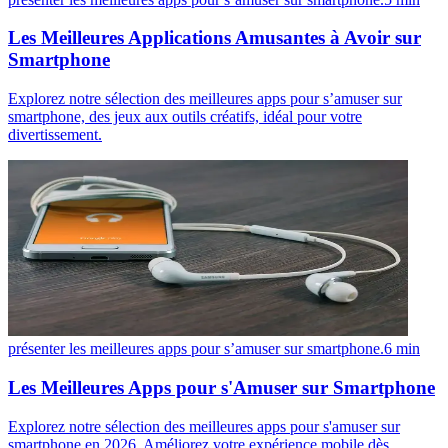
Les Meilleures Applications Amusantes à Avoir sur
Smartphone
Explorez notre sélection des meilleures apps pour s’amuser sur
smartphone, des jeux aux outils créatifs, idéal pour votre
divertissement.
présenter les meilleures apps pour s’amuser sur smartphone.
6
min
Les Meilleures Apps pour s'Amuser sur Smartphone
Explorez notre sélection des meilleures apps pour s'amuser sur
smartphone en 2026. Améliorez votre expérience mobile dès