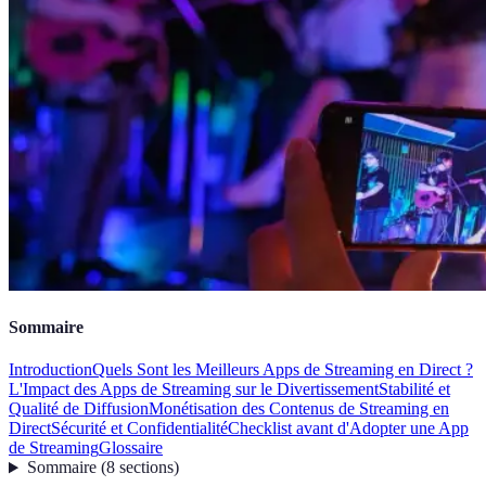
Sommaire
Introduction
Quels Sont les Meilleurs Apps de Streaming en Direct ?
L'Impact des Apps de Streaming sur le Divertissement
Stabilité et
Qualité de Diffusion
Monétisation des Contenus de Streaming en
Direct
Sécurité et Confidentialité
Checklist avant d'Adopter une App
de Streaming
Glossaire
Sommaire
(
8
sections
)