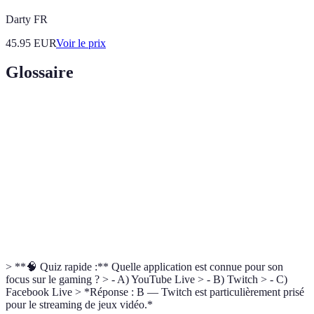
Darty FR
45.95
EUR
Voir le prix
Glossaire
Terme
Définition
Streaming
Diffusion en temps réel de contenu vidéo ou audio
Live
Événement ou diffusion se déroulant en direct
Processus de génération de revenus à partir d'un
Monétisation
service ou produit
> **🧠 Quiz rapide :** Quelle application est connue pour son
focus sur le gaming ? > - A) YouTube Live > - B) Twitch > - C)
Facebook Live > *Réponse : B — Twitch est particulièrement prisé
pour le streaming de jeux vidéo.*