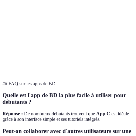
Bon cho
Outils de
Complet
Basique
Avancé
selon le
création
niveau
Réseau
Communauté
Oui
Non
Oui
d'entrai
active
présent
Favoris
Réseaux
Seulement par
Partage
Direct
les
sociaux
téléchargement
partages
## FAQ sur les apps de BD
Quelle est l'app de BD la plus facile à utiliser pour
débutants ?
Réponse :
De nombreux débutants trouvent que
App C
est idéale
grâce à son interface simple et ses tutoriels intégrés.
Peut-on collaborer avec d'autres utilisateurs sur une