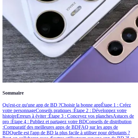
Sommaire
Qu'est-ce qu'une app de BD ?
Choisir la bonne app
Étape 1 : Créez
votre personnage
Conseils pratiques :
Étape 2 : Développez votre
histoire
Erreurs à éviter :
Étape 3 : Concevez vos planches
Astuces de
pro :
Étape 4 : Publiez et partagez votre BD
Conseils de distribution
:
Comparatif des meilleures apps de BD
FAQ sur les apps de
BD
Quelle est l'app de BD la plus facile à utiliser pour débutants ?