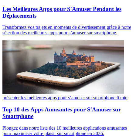
Les Meilleures Apps pour S'Amuser Pendant les
Déplacements
Transformez vos trajets en moments de divertissement grâce à notre
sélection des meilleures apps pour s’amuser sur smartphone.
présenter les meilleures apps pour s’amuser sur smartphone.
6
min
Top 10 des Apps Amusantes pour S'Amuser sur
Smartphone
Plongez dans notre liste des 10 meilleures applications amusantes
pour maximiser votre plaisir sur smartphone en 2026.