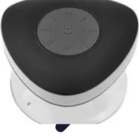
Fun Sur Smartphone
listicle
tutorial
tendances
Jeux
Trucs et Astuces
Fun Sur Smartphone