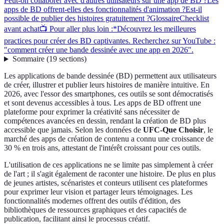
Peut-on collaborer avec d'autres utilisateurs sur une app de BD ?
Les
apps de BD offrent-elles des fonctionnalités d'animation ?
Est-il
possible de publier des histoires gratuitement ?
Glossaire
Checklist
avant achat
📺 Pour aller plus loin :*Découvrez les meilleures
practices pour créer des BD captivantes. Recherchez sur YouTube :
"comment créer une bande dessinée avec une app en 2026".
Sommaire
(
19
sections
)
Les applications de bande dessinée (BD) permettent aux utilisateurs
de créer, illustrer et publier leurs histoires de manière intuitive. En
2026, avec l'essor des smartphones, ces outils se sont démocratisés
et sont devenus accessibles à tous. Les apps de BD offrent une
plateforme pour exprimer la créativité sans nécessiter de
compétences avancées en dessin, rendant la création de BD plus
accessible que jamais. Selon les données de
UFC-Que Choisir
, le
marché des apps de création de contenu a connu une croissance de
30 % en trois ans, attestant de l'intérêt croissant pour ces outils.
L'utilisation de ces applications ne se limite pas simplement à créer
de l'art ; il s'agit également de raconter une histoire. De plus en plus
de jeunes artistes, scénaristes et conteurs utilisent ces plateformes
pour exprimer leur vision et partager leurs témoignages. Les
fonctionnalités modernes offrent des outils d'édition, des
bibliothèques de ressources graphiques et des capacités de
publication, facilitant ainsi le processus créatif.