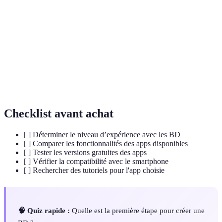
Interface
L'expérience visuelle d'un utilisateur avec une app,
utilisateur
définissant comment il interagit avec celle-ci.
Une série de cases dans une bande dessinée,
Planche
représentant une partie de l'histoire.
Le rythme et la cadence à laquelle les événements se
Pacing
déroulent dans une histoire ou un récit.
Checklist avant achat
[ ] Déterminer le niveau d’expérience avec les BD
[ ] Comparer les fonctionnalités des apps disponibles
[ ] Tester les versions gratuites des apps
[ ] Vérifier la compatibilité avec le smartphone
[ ] Rechercher des tutoriels pour l'app choisie
🧠 Quiz rapide :
Quelle est la première étape pour créer une