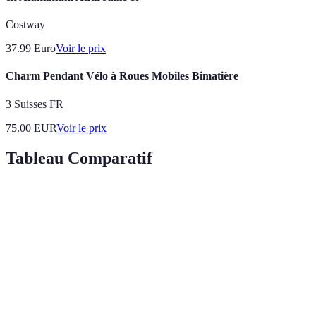
Costway
37.99
Euro
Voir le prix
Charm Pendant Vélo à Roues Mobiles Bimatière
3 Suisses FR
75.00
EUR
Voir le prix
Tableau Comparatif
Application
Fonctionnalités clés
Public cible
Contrôle manuel, correction
Vidéastes
Filmic Pro
colorimétrique
amateurs
Adobe
Intégration Adobe,
Créateurs
Premiere
automatisation lumière
Adobe
Rush