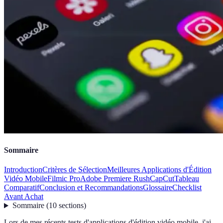
Sommaire
Introduction
Critères de Sélection
Meilleures Applications d'Édition
Vidéo Mobile
Filmic Pro
Adobe Premiere Rush
CapCut
Tableau
Comparatif
Conclusion et Recommandations
Glossaire
Checklist
Avant Achat
Sommaire
(
10
sections
)
Lors de mes récents tests d'applications d'édition vidéo mobile, j'ai