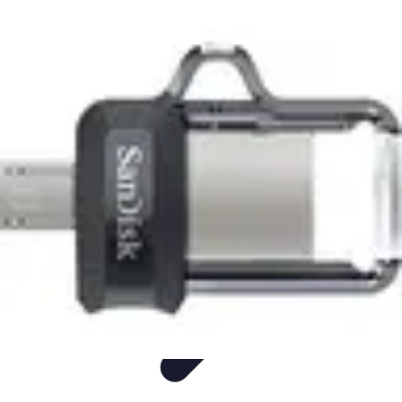
Fun Sur Smartphone
listicle
tutorial
tendances
Jeux
Trucs et Astuces
Fun Sur Smartphone