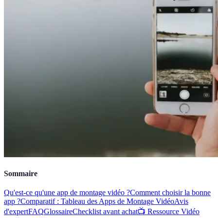
Sommaire
Qu'est-ce qu'une app de montage vidéo ?
Comment choisir la bonne
app ?
Comparatif : Tableau des Apps de Montage Vidéo
Avis
d'expert
FAQ
Glossaire
Checklist avant achat
📺 Ressource Vidéo