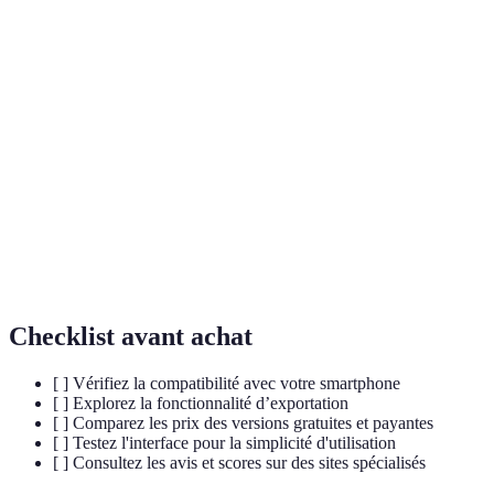
Terme
Définition
Montage
Processus de sélection et d'arrangement d'éléments
vidéo
vidéo pour créer un produit final.
Multi-
Fonctionnalité permettant d'ajouter plusieurs couches
pistes
de vidéo audio pour un montage enrichi.
Marque ou logo affiché sur la vidéo, souvent utilisé
Filigrane
pour protéger les droits d'auteur dans les versions
gratuites d'apps de montage.
Checklist avant achat
[ ] Vérifiez la compatibilité avec votre smartphone
[ ] Explorez la fonctionnalité d’exportation
[ ] Comparez les prix des versions gratuites et payantes
[ ] Testez l'interface pour la simplicité d'utilisation
[ ] Consultez les avis et scores sur des sites spécialisés