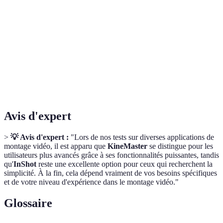
iOS et
Plateformes
iOS et Android
iOS et Andr
Android
Idéal pour les
Parfait pour
Excellente i
Verdict
utilisateurs
les créateurs
dans un écos
débutants
élargis
Avis d'expert
>
💡 Avis d'expert :
"Lors de nos tests sur diverses applications de
montage vidéo, il est apparu que
KineMaster
se distingue pour les
utilisateurs plus avancés grâce à ses fonctionnalités puissantes, tandis
qu'
InShot
reste une excellente option pour ceux qui recherchent la
simplicité. À la fin, cela dépend vraiment de vos besoins spécifiques
et de votre niveau d'expérience dans le montage vidéo."
Glossaire