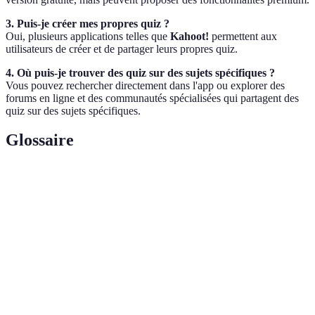
3. Puis-je créer mes propres quiz ?
Oui, plusieurs applications telles que
Kahoot!
permettent aux
utilisateurs de créer et de partager leurs propres quiz.
4. Où puis-je trouver des quiz sur des sujets spécifiques ?
Vous pouvez rechercher directement dans l'app ou explorer des
forums en ligne et des communautés spécialisées qui partagent des
quiz sur des sujets spécifiques.
Glossaire
Terme
Définition
Quiz
Un jeu de questions et réponses qui permet aux
Interactif
utilisateurs d'apprendre de manière ludique.
Réalité
Technologie qui superpose des éléments virtuels à la
Augmentée
réalité, enrichissant l'expérience utilisateur dans le
(AR)
cadre éducatif.