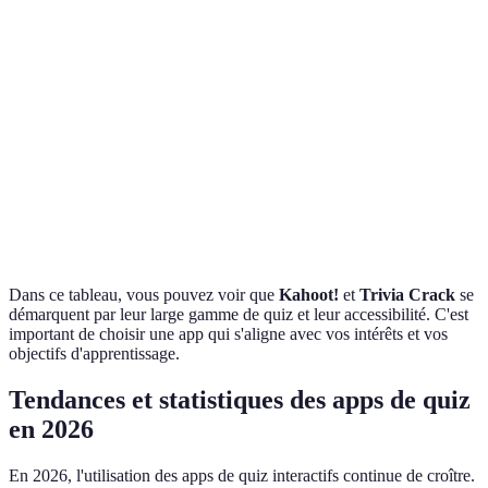
Accessibilité
Gratuite
Gratuite avec pub
Payante
Catégories
Éducation, Fun
Culture Générale
Culture 
Disponibles
Dans ce tableau, vous pouvez voir que
Kahoot!
et
Trivia Crack
se
démarquent par leur large gamme de quiz et leur accessibilité. C'est
important de choisir une app qui s'aligne avec vos intérêts et vos
objectifs d'apprentissage.
Tendances et statistiques des apps de quiz
en 2026
En 2026, l'utilisation des apps de quiz interactifs continue de croître.