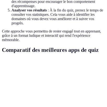
des récompenses pour encourager le bon comportement
d'apprentissage.
Analyser vos résultats
: À la fin du quiz, prenez le temps de
consulter vos statistiques. Cela vous aide à identifier les
domaines où vous devez vous améliorer et à suivre vos
progrès.
Cette approche vous permettra de rester engagé tout en apprenant,
grâce à un format ludique et interactif qui rend l'expérience
mémorable.
Comparatif des meilleures apps de quiz
Critère
App A (Kahoot!)
App B (QuizUp)
App C (
Nombre de
1000+
500+
1000+
Quiz
Mode
Oui
Oui
Oui
Multijoueur