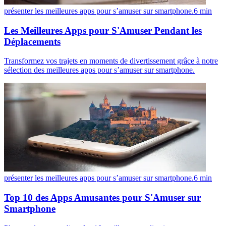
présenter les meilleures apps pour s’amuser sur smartphone.
6
min
Les Meilleures Apps pour S'Amuser Pendant les
Déplacements
Transformez vos trajets en moments de divertissement grâce à notre
sélection des meilleures apps pour s’amuser sur smartphone.
présenter les meilleures apps pour s’amuser sur smartphone.
6
min
Top 10 des Apps Amusantes pour S'Amuser sur
Smartphone