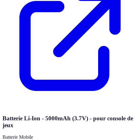
Batterie Li-Ion - 5000mAh (3.7V) - pour console de
jeux
Batterie Mobile