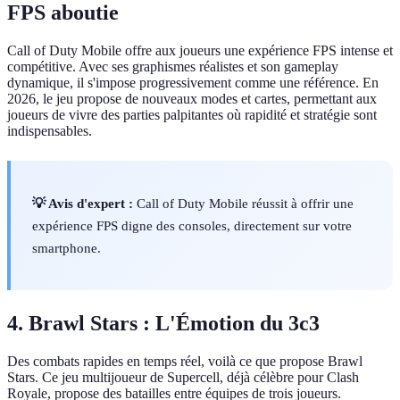
FPS aboutie
Call of Duty Mobile offre aux joueurs une expérience FPS intense et
compétitive. Avec ses graphismes réalistes et son gameplay
dynamique, il s'impose progressivement comme une référence. En
2026, le jeu propose de nouveaux modes et cartes, permettant aux
joueurs de vivre des parties palpitantes où rapidité et stratégie sont
indispensables.
💡 Avis d'expert :
Call of Duty Mobile réussit à offrir une
expérience FPS digne des consoles, directement sur votre
smartphone.
4. Brawl Stars : L'Émotion du 3c3
Des combats rapides en temps réel, voilà ce que propose Brawl
Stars. Ce jeu multijoueur de Supercell, déjà célèbre pour Clash
Royale, propose des batailles entre équipes de trois joueurs.