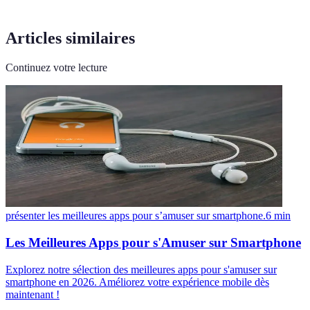
Articles similaires
Continuez votre lecture
présenter les meilleures apps pour s’amuser sur smartphone.
6
min
Les Meilleures Apps pour s'Amuser sur Smartphone
Explorez notre sélection des meilleures apps pour s'amuser sur
smartphone en 2026. Améliorez votre expérience mobile dès
maintenant !