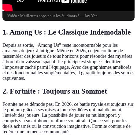
Vidéo : Meilleures apps pour les étudiants ! — Jay Yan
1. Among Us : Le Classique Indémodable
Depuis sa sortie, "Among Us" reste incontournable pour les
amateurs de jeux à intrigue. Même en 2026, ce jeu continue de
rassembler des joueurs de tous horizons pour résoudre des mystères
à bord d'un vaisseau spatial. Le principe est simple : identifier
l'imposteur caché parmi l'équipage. Avec des graphismes améliorés
et des fonctionnalités supplémentaires, il garantit toujours des soirées
captivantes.
2. Fortnite : Toujours au Sommet
Fortnite ne se démode pas. En 2026, ce battle royale est toujours sur
le podium grâce à ses mises à jour régulières qui maintiennent
l'intérêt des joueurs. La possibilité de jouer en multisupport, y
compris via smartphone, renforce son attrait. Que ce soit pour les
duels acharnés ou la construction imaginative, Fortnite continue de
fédérer une immense communauté.