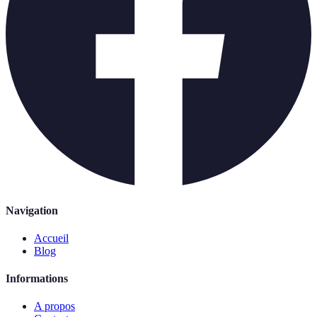
Navigation
Accueil
Blog
Informations
A propos