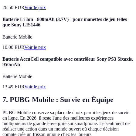
26.50
EUR
Voir le prix
Batterie Li-Ion - 800mAh (3.7V) - pour manettes de jeu telles
que Sony LIS1446
Batterie Mobile
10.00
EUR
Voir le prix
Batterie AccuCell compatible avec contrôleur Sony PS3 Sixaxis,
950mAh
Batterie Mobile
13.49
EUR
Voir le prix
7. PUBG Mobile : Survie en Équipe
PUBG Mobile conserve sa place de choix parmi les jeux de survie
en ligne. En 2026, il reste l'une des meilleures expériences
multijoueurs de grande envergure sur smartphone. Le sentiment de
réaliser une action dans un monde ouvert où chaque décision
compte crée un frisson unique chez les joueurs.