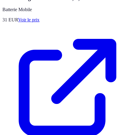
Batterie Mobile
31
EUR
Voir le prix