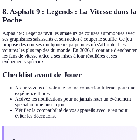
8. Asphalt 9 : Legends : La Vitesse dans la
Poche
Asphalt 9 : Legends ravit les amateurs de courses automobiles avec
ses graphismes saisissants et son action à couper le souffle. Ce jeu
propose des courses multijoueurs palpitantes où s'affrontent les
voitures les plus rapides du monde. En 2026, il continue d'enchanter
les fans de vitesse grâce à ses mises à jour régulières et ses
événements spéciaux.
Checklist avant de Jouer
Assurez-vous d'avoir une bonne connexion Internet pour une
expérience fluide.
Activez les notifications pour ne jamais rater un événement
spécial ou une mise à jour.
Vérifiez la compatibilité de vos appareils avec le jeu pour
éviter les déceptions.