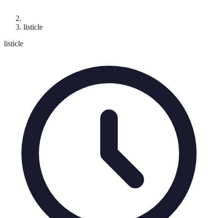
listicle
listicle