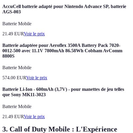
AccuCell batterie adapté pour Nintendo Advance SP, batterie
AGS-003
Batterie Mobile
21.49
EUR
Voir le prix
Batterie adaptéee pour Aeroflex 3500A Battery Pack 7020-
0012-500 avec 11.1V 7800mAh 86.58Wh Cobham AvComm
8800S
Batterie Mobile
574.00
EUR
Voir le prix
Batterie Li-Ion - 600mAh (3,7V) - pour manettes de jeu telles
que Sony MK11-3023
Batterie Mobile
21.49
EUR
Voir le prix
3. Call of Duty Mobile : L'Expérience