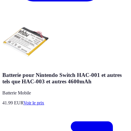
Batterie pour Nintendo Switch HAC-001 et autres
tels que HAC-003 et autres 4600mAh
Batterie Mobile
41.99
EUR
Voir le prix