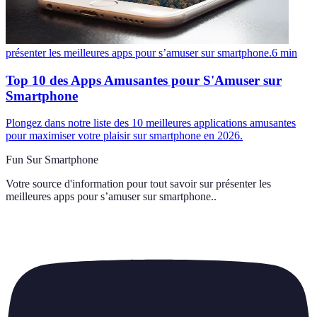
présenter les meilleures apps pour s’amuser sur smartphone.
6
min
Top 10 des Apps Amusantes pour S'Amuser sur
Smartphone
Plongez dans notre liste des 10 meilleures applications amusantes
pour maximiser votre plaisir sur smartphone en 2026.
Fun Sur Smartphone
Votre source d'information pour tout savoir sur
présenter les
meilleures apps pour s’amuser sur smartphone.
.