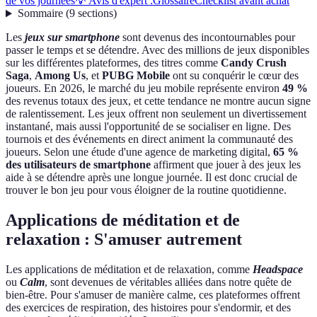
de vos journées
💡 Avis d'expert :
Glossaire
Checklist avant achat
Sommaire
(
9
sections
)
Les
jeux sur smartphone
sont devenus des incontournables pour
passer le temps et se détendre. Avec des millions de jeux disponibles
sur les différentes plateformes, des titres comme
Candy Crush
Saga
,
Among Us
, et
PUBG Mobile
ont su conquérir le cœur des
joueurs. En 2026, le marché du jeu mobile représente environ
49 %
des revenus totaux des jeux, et cette tendance ne montre aucun signe
de ralentissement. Les jeux offrent non seulement un divertissement
instantané, mais aussi l'opportunité de se socialiser en ligne. Des
tournois et des événements en direct animent la communauté des
joueurs. Selon une étude d'une agence de marketing digital,
65 %
des utilisateurs de smartphone
affirment que jouer à des jeux les
aide à se détendre après une longue journée. Il est donc crucial de
trouver le bon jeu pour vous éloigner de la routine quotidienne.
Applications de méditation et de
relaxation : S'amuser autrement
Les applications de méditation et de relaxation, comme
Headspace
ou
Calm
, sont devenues de véritables alliées dans notre quête de
bien-être. Pour s'amuser de manière calme, ces plateformes offrent
des exercices de respiration, des histoires pour s'endormir, et des