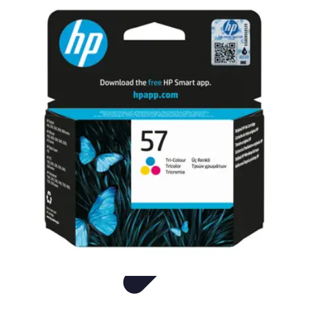
Fun Sur Smartphone
listicle
tutorial
tendances
Jeux
Trucs et Astuces
Fun Sur Smartphone