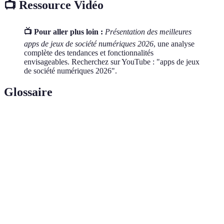
📺 Ressource Vidéo
📺 Pour aller plus loin :
Présentation des meilleures
apps de jeux de société numériques 2026
, une analyse
complète des tendances et fonctionnalités
envisageables. Recherchez sur YouTube : "apps de jeux
de société numériques 2026".
Glossaire
Terme
Définition
Jeu traditionnel adapté au numérique pour un
Jeu de société
large public
Réalité
Technologie ajoutant des éléments virtuels au
augmentée
réel
Mode de jeu permettant à plusieurs utilisateurs
Multijoueur
de jouer