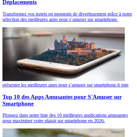
Déplacements
Transformez vos trajets en moments de divertissement grâce à notre
sélection des meilleures apps pour s’amuser sur smartphone.
présenter les meilleures apps pour s’amuser sur smartphone.
6
min
Top 10 des Apps Amusantes pour S'Amuser sur
Smartphone
Plongez dans notre liste des 10 meilleures applications amusantes
pour maximiser votre plaisir sur smartphone en 2026.