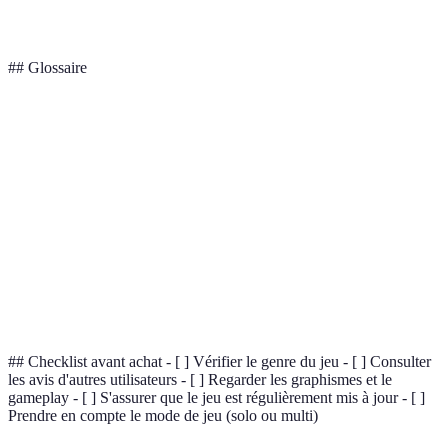
Verdict
Addictif
Frénétique
mais amusant
## Glossaire
Terme
Définition
Apps de
Programmes informatiques permettant de jouer sur
jeux
smartphone.
Mode de jeu où plusieurs joueurs interagissent
Multijoueur
ensemble.
Simulation
Jeu qui imite des activités de la vie réelle.
## Checklist avant achat - [ ] Vérifier le genre du jeu - [ ] Consulter
les avis d'autres utilisateurs - [ ] Regarder les graphismes et le
gameplay - [ ] S'assurer que le jeu est régulièrement mis à jour - [ ]
Prendre en compte le mode de jeu (solo ou multi)