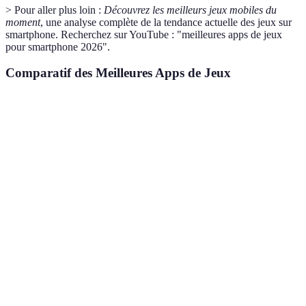
> Pour aller plus loin :
Découvrez les meilleurs jeux mobiles du
moment
, une analyse complète de la tendance actuelle des jeux sur
smartphone. Recherchez sur YouTube : "meilleures apps de jeux
pour smartphone 2026".
Comparatif des Meilleures Apps de Jeux
Critère
Candy Crush Saga
Among Us
Fortnite
Genre
Puzzle
Stratégie
Action
Amis/
Public visé
Tous âges
Adolescent
Famille
Jouabilité
Casual
Sociale
Multijoueu
2D
3D
Graphismes
Colorés
Cartoonesque
Réalistes
Stressant