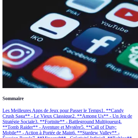
Sommaire
Les Meilleures Apps de Jeux pour Passer le Temps
1. **Candy
Crush Saga** - Le Vieux Classique
2. **Among Us** - Un Jeu de
Stratégie Sociale
3. **Fortnite** - Battleground Multijoueur
4.
**Tomb Raider** - Aventure et Mystère
5. **Call of Duty:
Mobile** - Action à Portée de Main
6. **Stardew Valley** -