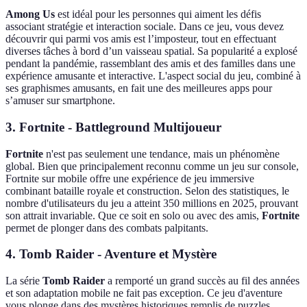
Among Us
est idéal pour les personnes qui aiment les défis
associant stratégie et interaction sociale. Dans ce jeu, vous devez
découvrir qui parmi vos amis est l’imposteur, tout en effectuant
diverses tâches à bord d’un vaisseau spatial. Sa popularité a explosé
pendant la pandémie, rassemblant des amis et des familles dans une
expérience amusante et interactive. L'aspect social du jeu, combiné à
ses graphismes amusants, en fait une des meilleures apps pour
s’amuser sur smartphone.
3.
Fortnite
- Battleground Multijoueur
Fortnite
n'est pas seulement une tendance, mais un phénomène
global. Bien que principalement reconnu comme un jeu sur console,
Fortnite sur mobile offre une expérience de jeu immersive
combinant bataille royale et construction. Selon des statistiques, le
nombre d'utilisateurs du jeu a atteint 350 millions en 2025, prouvant
son attrait invariable. Que ce soit en solo ou avec des amis,
Fortnite
permet de plonger dans des combats palpitants.
4.
Tomb Raider
- Aventure et Mystère
La série
Tomb Raider
a remporté un grand succès au fil des années
et son adaptation mobile ne fait pas exception. Ce jeu d'aventure
vous plonge dans des mystères historiques remplis de puzzles