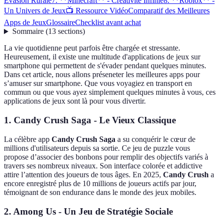
Évasion Rurale
7. **Minecraft** - Créativité Infinie
8. **Roblox** -
Un Univers de Jeux
📺 Ressource Vidéo
Comparatif des Meilleures
Apps de Jeux
Glossaire
Checklist avant achat
Sommaire
(
13
sections
)
La vie quotidienne peut parfois être chargée et stressante.
Heureusement, il existe une multitude d'applications de jeux sur
smartphone qui permettent de s'évader pendant quelques minutes.
Dans cet article, nous allons préseneter les meilleures apps pour
s’amuser sur smartphone. Que vous voyagiez en transport en
commun ou que vous ayez simplement quelques minutes à vous, ces
applications de jeux sont là pour vous divertir.
1.
Candy Crush Saga
- Le Vieux Classique
La célèbre app
Candy Crush Saga
a su conquérir le cœur de
millions d'utilisateurs depuis sa sortie. Ce jeu de puzzle vous
propose d’associer des bonbons pour remplir des objectifs variés à
travers ses nombreux niveaux. Son interface colorée et addictive
attire l’attention des joueurs de tous âges. En 2025,
Candy Crush
a
encore enregistré plus de 10 millions de joueurs actifs par jour,
témoignant de son endurance dans le monde des jeux mobiles.
2.
Among Us
- Un Jeu de Stratégie Sociale