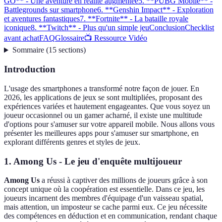
GO** - Une aventure en réalité augmentée
5. **PUBG Mobile** -
Battlegrounds sur smartphone
6. **Genshin Impact** - Exploration
et aventures fantastiques
7. **Fortnite** - La bataille royale
iconique
8. **Twitch** - Plus qu'un simple jeu
Conclusion
Checklist
avant achat
FAQ
Glossaire
📺 Ressource Vidéo
Sommaire
(
15
sections
)
Introduction
L'usage des smartphones a transformé notre façon de jouer. En
2026, les applications de jeux se sont multipliées, proposant des
expériences variées et hautement engageantes. Que vous soyez un
joueur occasionnel ou un gamer acharné, il existe une multitude
d'options pour s'amuser sur votre appareil mobile. Nous allons vous
présenter les meilleures apps pour s'amuser sur smartphone, en
explorant différents genres et styles de jeux.
1.
Among Us
- Le jeu d'enquête multijoueur
Among Us
a réussi à captiver des millions de joueurs grâce à son
concept unique où la coopération est essentielle. Dans ce jeu, les
joueurs incarnent des membres d'équipage d'un vaisseau spatial,
mais attention, un imposteur se cache parmi eux. Ce jeu nécessite
des compétences en déduction et en communication, rendant chaque