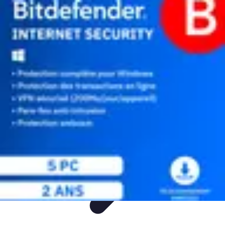
Fun Sur Smartphone
listicle
tutorial
tendances
Jeux
Trucs et Astuces
Fun Sur Smartphone