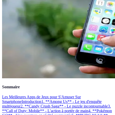
Sommaire
Les Meilleures Apps de Jeux pour S'Amuser Sur
Smartphone
Introduction
1. **Among Us** - Le jeu d'enquête
multijoueur
2. **Candy Crush Saga** - Le puzzle incontournable
3.
**Call of Duty: Mobile** - L'action à portée de main
4. **Pokémon