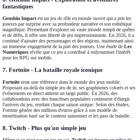
fantastiques
Genshin Impact
est un jeu de rôle en monde ouvert qui a pris les
joueurs par surprise avec sa profondeur narrative et son esthétique
magnifique. Permettant d'explorer un vaste monde rempli de quêtes
et de défis, il offre une liberté de jeu impressionnante. En 2026, il a
continué d'ajouter des personnages et des régions, maintenant ainsi
un immense engagement de la part des joueurs. Une étude de
Les
Numériques
révèle que ce jeu a contribué à redynamiser l'intérêt
pour les RPG sur mobile.
7.
Fortnite
- La bataille royale iconique
Fortnite
reste une référence dans le monde des jeux mobile.
Proposant au-delà du simple jeu de tir, ses graphismes colorés et ses
événements en direct attirent un large public. En 2026, des
collaborations avec des franchises populaires continuent d'élargir
l'univers du jeu, rendant chaque saison unique. Selon des études,
Fortnite génère des millions d'euros grâce à son modèle de
monétisation basé sur le contenu saisonnier et les pass de bataille.
8.
Twitch
- Plus qu'un simple jeu
Même si ce n'est pas un jeu en soi,
Twitch
est devenu un pilier de