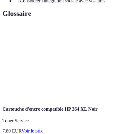
[ ] Considérer l'intégration sociale avec vos amis
Glossaire
Terme
Définition
Réalité
Technologie permettant de superposer des
augmentée
éléments virtuels à la réalité.
Genre de jeu où des joueurs s'affrontent pour être
Battle royale
le dernier survivant.
Multijoueur
Mode de jeu qui permet à plusieurs utilisateurs
en ligne
d'interagir simultanément.
Cartouche d'encre compatible HP 364 XL Noir
Toner Service
7.80
EUR
Voir le prix