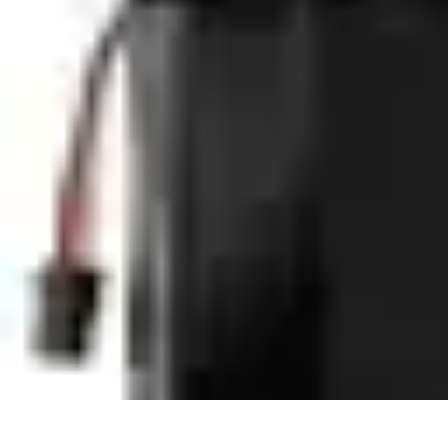
Fun Sur Smartphone
listicle
tutorial
tendances
Jeux
Trucs et Astuces
Fun Sur Smartphone