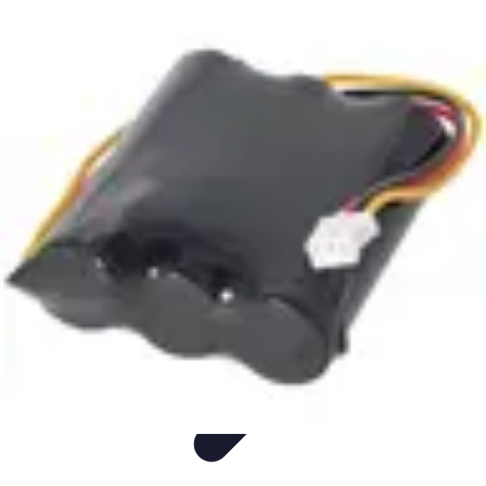
Fun Sur Smartphone
listicle
tutorial
tendances
Jeux
Trucs et Astuces
Fun Sur Smartphone