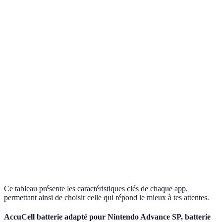
4.5/5 -
App
Multijoueur, graphismes
Jeu
Excellente
A
3D époustouflants
expérience
4.7/5 -
App
Accès à des milliers de
Streaming
Catalogue
B
films et séries
riche
4.3/5 -
App
Réseaux
Partage de photos et
Communauté
C
sociaux
vidéos, filtres créatifs
active
Création de playlists et
4.6/5 -
App
Musique
suggestions
Interface
D
personnalisées
intuitive
Ce tableau présente les caractéristiques clés de chaque app,
permettant ainsi de choisir celle qui répond le mieux à tes attentes.
AccuCell batterie adapté pour Nintendo Advance SP, batterie