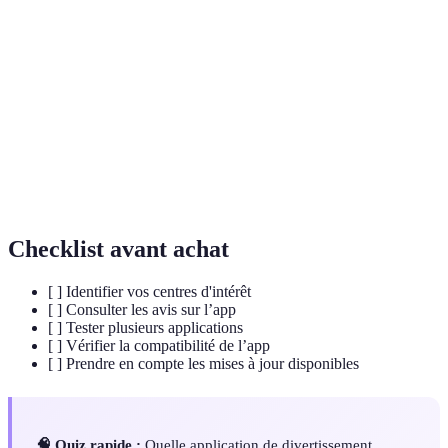
RA (Réalité
Technologie qui superpose des éléments virtuels
Augmentée)
au monde réel.
RV (Réalité
Simulation d’un environnement rendu virtuel
Virtuelle)
interactif.
Transmission de contenu audio ou vidéo en
Streaming
temps réel sans téléchargement.
Checklist avant achat
[ ] Identifier vos centres d'intérêt
[ ] Consulter les avis sur l’app
[ ] Tester plusieurs applications
[ ] Vérifier la compatibilité de l’app
[ ] Prendre en compte les mises à jour disponibles
🧠 Quiz rapide :
Quelle application de divertissement