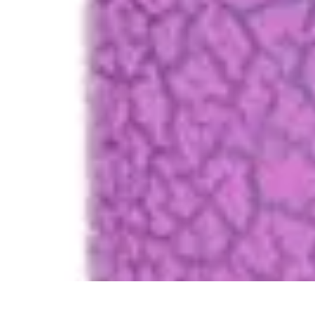
Fun Sur Smartphone
listicle
tutorial
tendances
Jeux
Trucs et Astuces
Fun Sur Smartphone