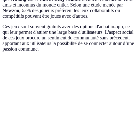
amis et inconnus du monde entier. Selon une étude menée par
Newzoo
, 62% des joueurs préfèrent les jeux collaboratifs ou
compétitifs pouvant être joués avec d'autres.
Ces jeux sont souvent gratuits avec des options d'achat in-app, ce
qui leur permet d'attirer une large base d'utilisateurs. L'aspect social
de ces jeux procure un sentiment de communauté sans précédent,
apportant aux utilisateurs la possibilité de se connecter autour d’une
passion commune.
Critère
Among Us
Call of Duty Mobile
Fortnite
Multijoueur
Oui
Oui
Oui
Options
Oui
Oui
Oui
gratuites
Graphismes
Simple
Avancés
Avancés