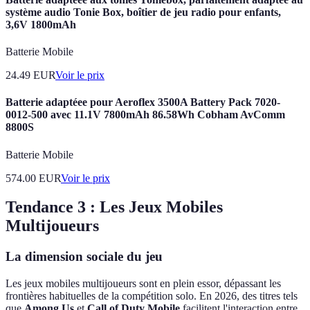
système audio Tonie Box, boîtier de jeu radio pour enfants,
3,6V 1800mAh
Batterie Mobile
24.49
EUR
Voir le prix
Batterie adaptéee pour Aeroflex 3500A Battery Pack 7020-
0012-500 avec 11.1V 7800mAh 86.58Wh Cobham AvComm
8800S
Batterie Mobile
574.00
EUR
Voir le prix
Tendance 3 : Les Jeux Mobiles
Multijoueurs
La dimension sociale du jeu
Les jeux mobiles multijoueurs sont en plein essor, dépassant les
frontières habituelles de la compétition solo. En 2026, des titres tels
que
Among Us
et
Call of Duty Mobile
facilitent l'interaction entre