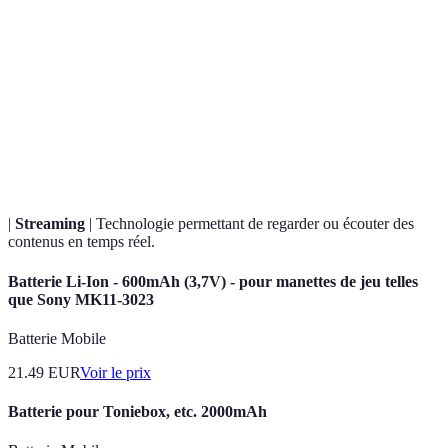
Terme
Définition
Réalité
Technologie superposant des éléments virtuels sur
Augmentée
le monde réel.
Fonctionnalité permettant à plusieurs utilisateurs
Multijoueur
de jouer ensemble.
|
Streaming
| Technologie permettant de regarder ou écouter des
contenus en temps réel.
Batterie Li-Ion - 600mAh (3,7V) - pour manettes de jeu telles
que Sony MK11-3023
Batterie Mobile
21.49
EUR
Voir le prix
Batterie pour Toniebox, etc. 2000mAh