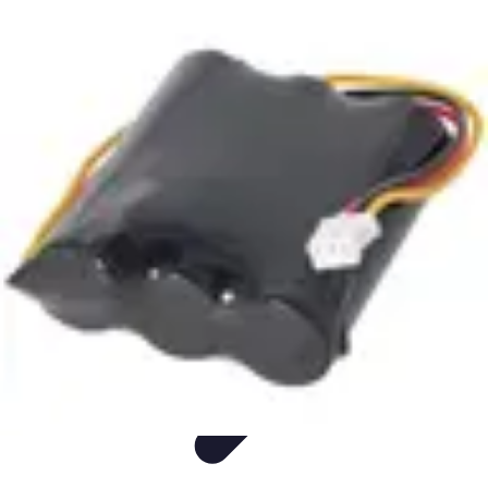
Fun Sur Smartphone
listicle
tutorial
tendances
Jeux
Trucs et Astuces
Fun Sur Smartphone