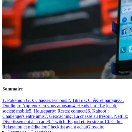
Sommaire
1. Pokémon GO: Chassez-les tous!
2. TikTok: Créez et partagez
3.
Duolingo: Apprenez en vous amusant
4. Heads Up!: Le jeu de
société mobile
5. Houseparty: Restez connecté
6. Kahoot!:
Challengers entre amis
7. Geocaching: La chasse au trésor
8. Netflix:
Divertissement à la carte
9. Twitch: Esport et livestream
10. Calm:
Relaxation et méditation
Checklist avant achat
Glossaire