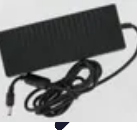
Fun Sur Smartphone
listicle
tutorial
tendances
Jeux
Trucs et Astuces
Fun Sur Smartphone