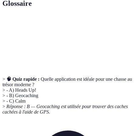
Glossaire
Terme
Définition
Réalité
Technologie permettant d'incorporer des éléments
augmentée
virtuels dans le monde réel
Livestream
Diffusion de contenu en direct sur internet
>
🧠 Quiz rapide :
Quelle application est idéale pour une chasse au
trésor moderne ?
> - A) Heads Up!
> - B) Geocaching
> - C) Calm
>
Réponse : B — Geocaching est utilisée pour trouver des caches
cachées à l'aide de GPS.