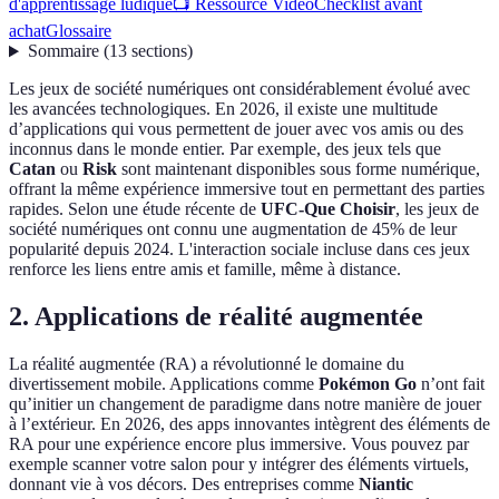
d'apprentissage ludique
📺 Ressource Vidéo
Checklist avant
achat
Glossaire
Sommaire
(
13
sections
)
Les jeux de société numériques ont considérablement évolué avec
les avancées technologiques. En 2026, il existe une multitude
d’applications qui vous permettent de jouer avec vos amis ou des
inconnus dans le monde entier. Par exemple, des jeux tels que
Catan
ou
Risk
sont maintenant disponibles sous forme numérique,
offrant la même expérience immersive tout en permettant des parties
rapides. Selon une étude récente de
UFC-Que Choisir
, les jeux de
société numériques ont connu une augmentation de 45% de leur
popularité depuis 2024. L'interaction sociale incluse dans ces jeux
renforce les liens entre amis et famille, même à distance.
2. Applications de réalité augmentée
La réalité augmentée (RA) a révolutionné le domaine du
divertissement mobile. Applications comme
Pokémon Go
n’ont fait
qu’initier un changement de paradigme dans notre manière de jouer
à l’extérieur. En 2026, des apps innovantes intègrent des éléments de
RA pour une expérience encore plus immersive. Vous pouvez par
exemple scanner votre salon pour y intégrer des éléments virtuels,
donnant vie à vos décors. Des entreprises comme
Niantic