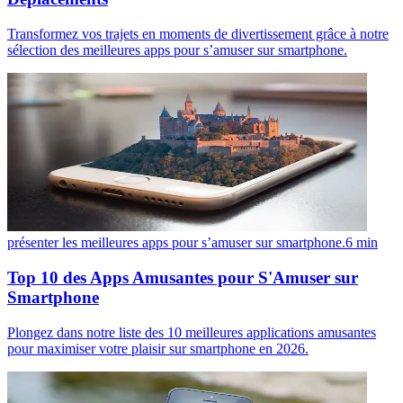
Transformez vos trajets en moments de divertissement grâce à notre
sélection des meilleures apps pour s’amuser sur smartphone.
présenter les meilleures apps pour s’amuser sur smartphone.
6
min
Top 10 des Apps Amusantes pour S'Amuser sur
Smartphone
Plongez dans notre liste des 10 meilleures applications amusantes
pour maximiser votre plaisir sur smartphone en 2026.