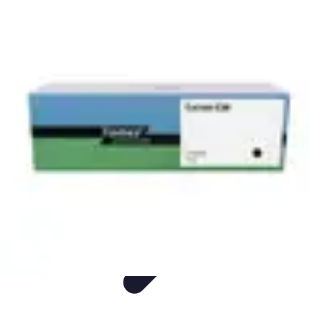
Fun Sur Smartphone
listicle
tutorial
tendances
Jeux
Trucs et Astuces
Fun Sur Smartphone