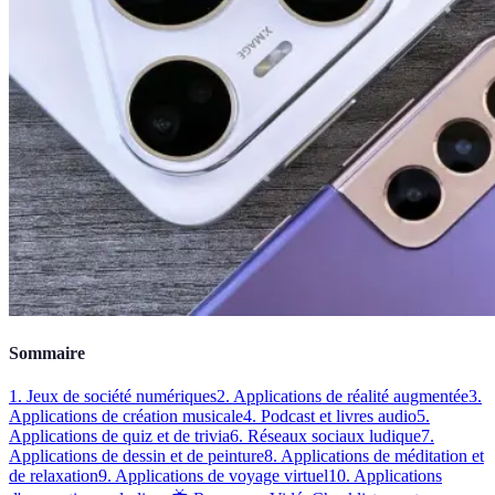
Sommaire
1. Jeux de société numériques
2. Applications de réalité augmentée
3.
Applications de création musicale
4. Podcast et livres audio
5.
Applications de quiz et de trivia
6. Réseaux sociaux ludique
7.
Applications de dessin et de peinture
8. Applications de méditation et
de relaxation
9. Applications de voyage virtuel
10. Applications