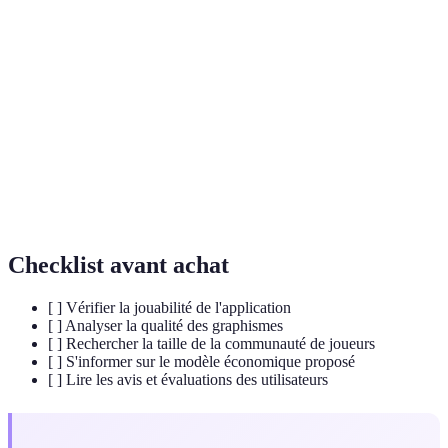
Terme
Définition
Jouabilité
Facilité et plaisir d'utilisation d'une application.
Mode de jeu où plusieurs joueurs s'affrontent ou
Multijoueur
collaborent.
Achats in-
Options d'achat dans l'application pour débloquer
app
du contenu ou des fonctionnalités.
Checklist avant achat
[ ] Vérifier la jouabilité de l'application
[ ] Analyser la qualité des graphismes
[ ] Rechercher la taille de la communauté de joueurs
[ ] S'informer sur le modèle économique proposé
[ ] Lire les avis et évaluations des utilisateurs