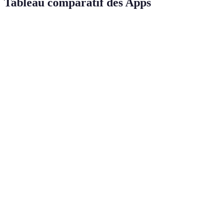
Tableau comparatif des Apps
Application
Type de jeu
Nombre d'utilisateurs (millions)
Multijoueur
Among Us
500
social
Genshin
Action-RPG
60
Impact
Candy
Puzzle
1000
Crush Saga
Call of
Tir à la
Duty:
première
300
Mobile
personne
Clash
Stratégie
100
Royale