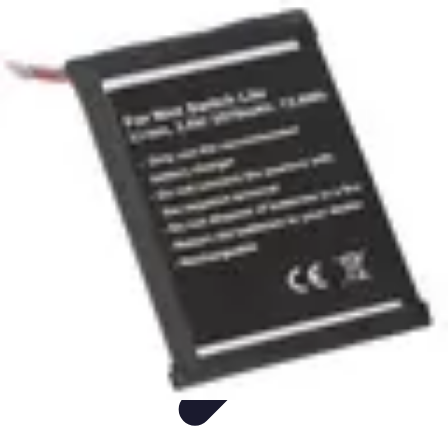
Fun Sur Smartphone
listicle
tutorial
tendances
Jeux
Trucs et Astuces
Fun Sur Smartphone