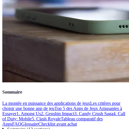
Sommaire
La montée en puissance des applications de jeux
Les critères pour
choisir une bonne app de jeu
Top 5 des Apps de Jeux Amusantes à
Essayer
1. Among Us
2. Genshin Impact
3. Candy Crush Saga
4. Call
of Duty: Mobile
5. Clash Royale
Tableau comparatif des
Apps
FAQ
Glossaire
Checklist avant achat