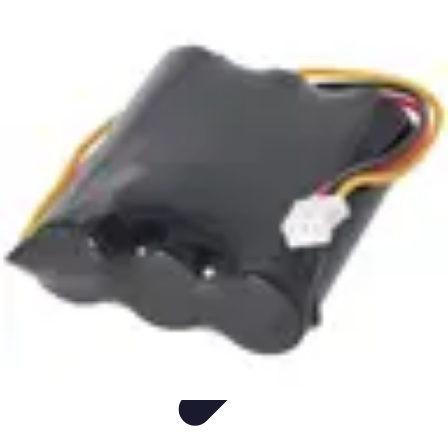
Fun Sur Smartphone
listicle
tutorial
tendances
Jeux
Trucs et Astuces
Fun Sur Smartphone