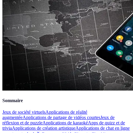
Sommaire
Jeux de société virtuels
Applications de réalité
augmentée
Applications de partage de vidéos courtes
Jeux de
réflexion et de puzzle
Applications de karaoké
Apps de quizz et de
trivia
Applications de création artistique
Applications de chat en ligne