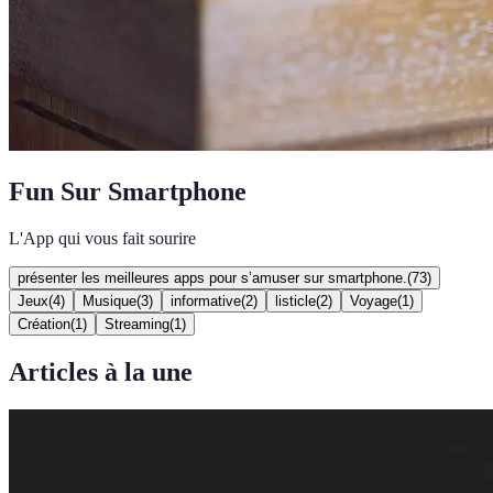
Fun Sur Smartphone
L'App qui vous fait sourire
présenter les meilleures apps pour s’amuser sur smartphone.
(
73
)
Jeux
(
4
)
Musique
(
3
)
informative
(
2
)
listicle
(
2
)
Voyage
(
1
)
Création
(
1
)
Streaming
(
1
)
Articles à la une